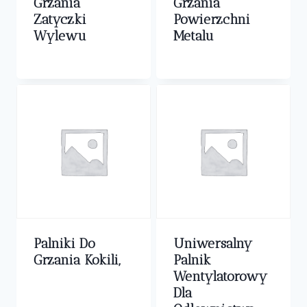
Grzania
Grzania
Zatyczki
Powierzchni
Wylewu
Metalu
0,00
zł
0,00
zł
Palniki Do
Uniwersalny
Grzania Kokili,
Palnik
Wentylatorowy
0,00
zł
Dla