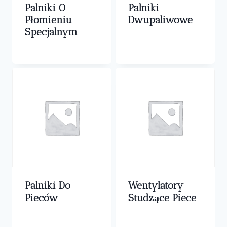
Palniki O
Palniki
Płomieniu
Dwupaliwowe
Specjalnym
0,00
zł
0,00
zł
Palniki Do
Wentylatory
Pieców
Studzące Piece
0,00
zł
0,00
zł