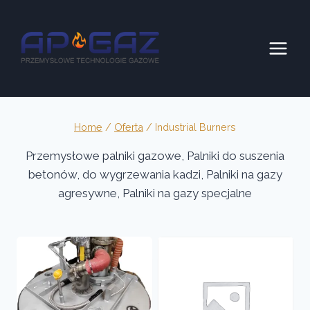
Skip
to
content
Home
/
Oferta
/
Industrial Burners
Przemysłowe palniki gazowe, Palniki do suszenia
betonów, do wygrzewania kadzi, Palniki na gazy
agresywne, Palniki na gazy specjalne