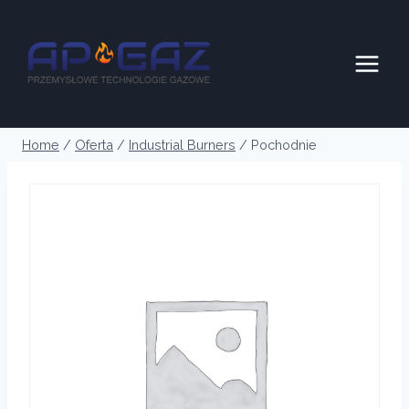
Skip
to
content
Home
/
Oferta
/
Industrial Burners
/
Pochodnie