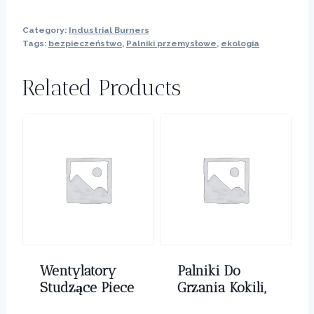
Category:
Industrial Burners
Tags:
bezpieczeństwo
,
Palniki przemysłowe
,
ekologia
Related Products
Wentylatory
Palniki Do
Studzące Piece
Grzania Kokili,
0,00
zł
0,00
zł